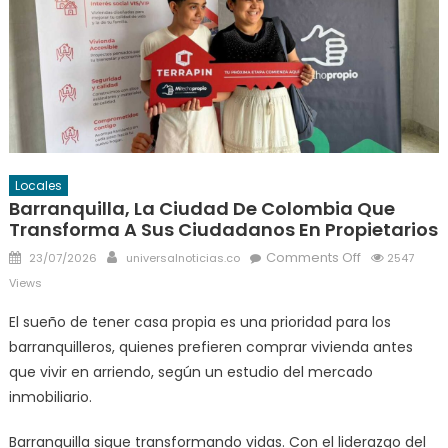
Locales
Barranquilla, La Ciudad De Colombia Que
Transforma A Sus Ciudadanos En Propietarios
Posted
Author
on
Comments Off
23/07/2026
universalnoticias.co
2547
on
Barranquilla,
Views
la
El sueño de tener casa propia es una prioridad para los
ciudad
barranquilleros, quienes prefieren comprar vivienda antes
de
Colombia
que vivir en arriendo, según un estudio del mercado
que
inmobiliario.
transforma
a
Barranquilla sigue transformando vidas. Con el liderazgo del