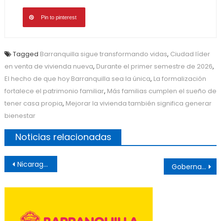
Pin to pinterest
Tagged
Barranquilla sigue transformando vidas
,
Ciudad líder
en venta de vivienda nueva
,
Durante el primer semestre de 2026
,
El hecho de que hoy Barranquilla sea la única
,
La formalización
fortalece el patrimonio familiar
,
Más familias cumplen el sueño de
tener casa propia
,
Mejorar la vivienda también significa generar
bienestar
Noticias relacionadas
Post
Nicaragua, Ortega declara el fin de la alternancia en Nicaragua: “Aquí no volverá a haber elecciones”
Gobernador Eduardo Verano califica de histórica la propuesta de convertir a Barranquilla en sede alterna de la Presidencia de la República
navigation