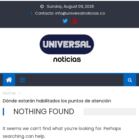
Skip
Sunday, August 09, 2026
to
Contacto: info@universalnoticias.co
content
Home
Dónde estarán habilitados los puntos de atención
NOTHING FOUND
It seems we can’t find what you’re looking for. Perhaps
searching can help.