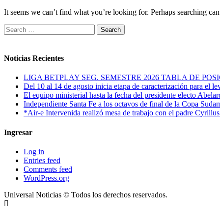
It seems we can’t find what you’re looking for. Perhaps searching can
Search
for:
Noticias Recientes
LIGA BETPLAY SEG. SEMESTRE 2026 TABLA DE PO
Del 10 al 14 de agosto inicia etapa de caracterización para el l
El equipo ministerial hasta la fecha del presidente electo Abelar
Independiente Santa Fe a los octavos de final de la Copa Suda
*Air-e Intervenida realizó mesa de trabajo con el padre Cyrillu
Ingresar
Log in
Entries feed
Comments feed
WordPress.org
Universal Noticias © Todos los derechos reservados.