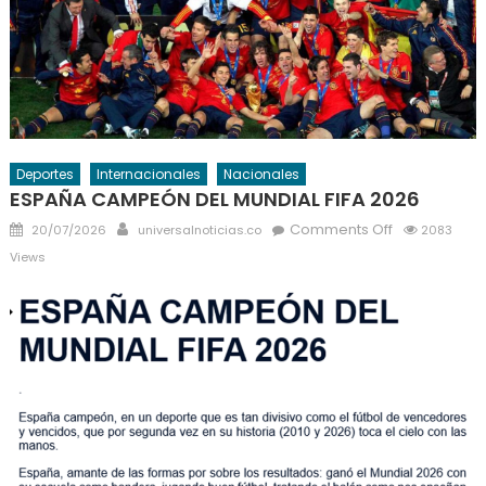
Deportes
Internacionales
Nacionales
ESPAÑA CAMPEÓN DEL MUNDIAL FIFA 2026
Posted
Author
on
Comments Off
20/07/2026
universalnoticias.co
2083
on
ESPAÑA
Views
CAMPEÓN
DEL
MUNDIAL
FIFA
2026