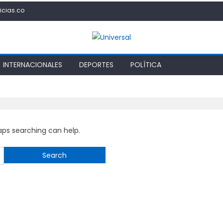
icias.co
INTERNACIONALES
DEPORTES
POLÍTICA
haps searching can help.
Search
for: