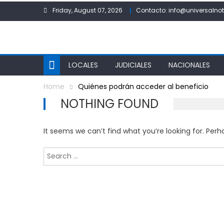
Skip
Friday, August 07, 2026
Contacto: info@universalnot
to
content
LOCALES
JUDICIALES
NACIONALES
Home
Quiénes podrán acceder al beneficio
NOTHING FOUND
It seems we can’t find what you’re looking for. Per