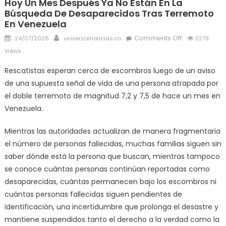
Hoy Un Mes Después Ya No Están En La
Búsqueda De Desaparecidos Tras Terremoto
En Venezuela
Posted
Author
on
Comments Off
24/07/2026
universalnoticias.co
2279
on
Hoy
Views
un
Rescatistas esperan cerca de escombros luego de un aviso
mes
de una supuesta señal de vida de una persona atrapada por
después
ya
el doble terremoto de magnitud 7,2 y 7,5 de hace un mes en
no
Venezuela.
están
en
Mientras las autoridades actualizan de manera fragmentaria
la
el número de personas fallecidas, muchas familias siguen sin
búsqueda
saber dónde está la persona que buscan, mientras tampoco
de
se conoce cuántas personas continúan reportadas como
desaparecid
desaparecidas, cuántas permanecen bajo los escombros ni
tras
cuántas personas fallecidas siguen pendientes de
terremoto
identificación, una incertidumbre que prolonga el desastre y
en
mantiene suspendidos tanto el derecho a la verdad como la
Venezuela