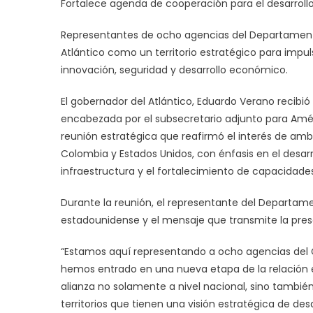
Fortalece agenda de cooperación para el desarrollo
en
el
Representantes de ocho agencias del Departament
go
Atlántico como un territorio estratégico para impuls
Ve
innovación, seguridad y desarrollo económico.
y
de
El gobernador del Atlántico, Eduardo Verano recibió
de
encabezada por el subsecretario adjunto para Amér
Es
Un
reunión estratégica que reafirmó el interés de am
Colombia y Estados Unidos, con énfasis en el desarrol
infraestructura y el fortalecimiento de capacidades
Durante la reunión, el representante del Departame
estadounidense y el mensaje que transmite la presen
“Estamos aquí representando a ocho agencias del G
hemos entrado en una nueva etapa de la relación 
alianza no solamente a nivel nacional, sino tambié
territorios que tienen una visión estratégica de desa