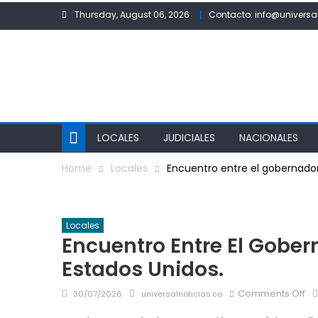
Skip
Thursday, August 06, 2026
Contacto: info@universa
to
content
LOCALES
JUDICIALES
NACIONALES
Home
Locales
Encuentro entre el gobernador
Locales
Encuentro Entre El Gobe
Estados Unidos.
Posted
Author
on
Comments Off
30/07/2026
universalnoticias.co
on
En