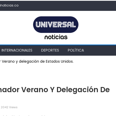
lnoticias.co
INTERNACIONALES
DEPORTES
POLÍTICA
 Verano y delegación de Estados Unidos.
rnador Verano Y Delegación De
2042 Views
cuentro