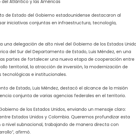
 del Atlántico y las Américas
tre
o de Estado del Gobierno estadounidense destacaron al
bernador
ar iniciativas conjuntas en infraestructura, tecnología,
rano
legación
 a una delegación de alto nivel del Gobierno de los Estados Unid
ica del Sur del Departamento de Estado, Luis Méndez, en una
tados
idos.
bas partes de fortalecer una nueva etapa de cooperación entre
lo territorial, la atracción de inversión, la modernización de
 tecnológicas e institucionales.
nto de Estado, Luis Méndez, destacó el alcance de la misión
cia conjunta de varias agencias federales en el territorio.
obierno de los Estados Unidos, enviando un mensaje claro:
entre Estados Unidos y Colombia. Queremos profundizar esta
n a nivel subnacional, trabajando de manera directa con
rrollo”, afirmó.