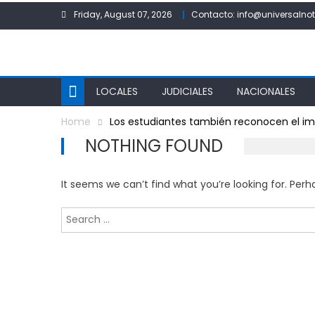
Skip
Friday, August 07, 2026
Contacto: info@universalnot
to
content
LOCALES
JUDICIALES
NACIONALES
Home
Los estudiantes también reconocen el i
NOTHING FOUND
It seems we can’t find what you’re looking for. Per