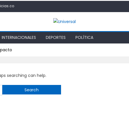
icias.co
INTERNACIONALES
DEPORTES
POLÍTICA
mpacto
haps searching can help.
Search
for: