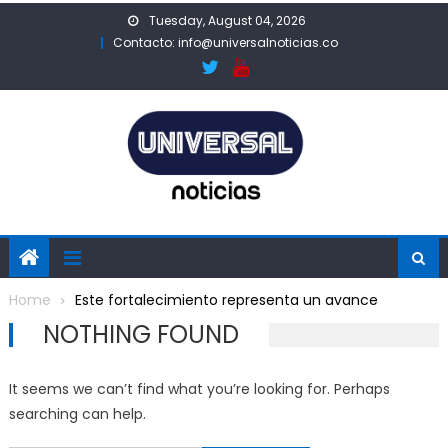
Skip
Tuesday, August 04, 2026
to
Contacto: info@universalnoticias.co
content
Home
Este fortalecimiento representa un avance
NOTHING FOUND
It seems we can’t find what you’re looking for. Perhaps
searching can help.