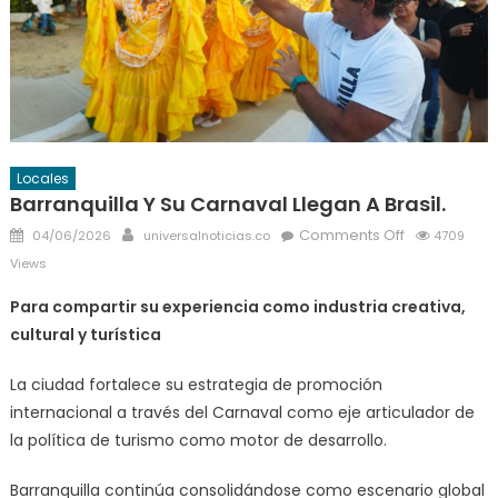
Locales
Barranquilla Y Su Carnaval Llegan A Brasil.
Posted
Author
on
Comments Off
04/06/2026
universalnoticias.co
4709
on
Barranquilla
Views
y
Para compartir su experiencia como industria creativa,
su
cultural y turística
Carnaval
llegan
La ciudad fortalece su estrategia de promoción
a
internacional a través del Carnaval como eje articulador de
Brasil.
la política de turismo como motor de desarrollo.
Barranquilla continúa consolidándose como escenario global