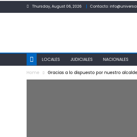
Skip
Thursday, August 06, 2026
Contacto: info@universa
to
content
LOCALES
JUDICIALES
NACIONALES
Home
Gracias a lo dispuesto por nuestro alcald