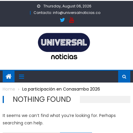
Skip
Thursday, August 06, 2026
to
Contacto: info@universalnoticias.co
content
Home
La participación en Conasamba 2026
NOTHING FOUND
It seems we can’t find what you’re looking for. Perhaps
searching can help.