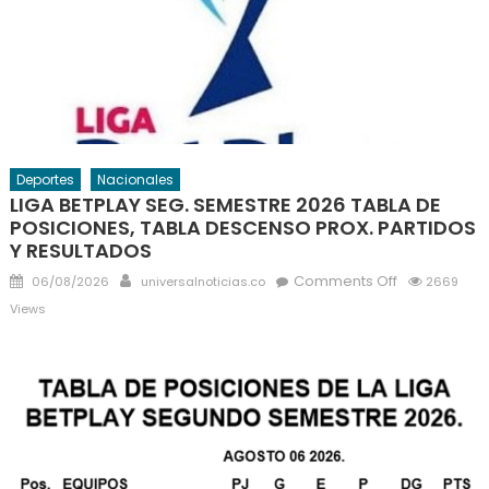
Deportes
Nacionales
LIGA BETPLAY SEG. SEMESTRE 2026 TABLA DE
POSICIONES, TABLA DESCENSO PROX. PARTIDOS
Y RESULTADOS
Posted
Author
on
Comments Off
06/08/2026
universalnoticias.co
2669
on
LIGA
Views
BETPLAY
SEG.
SEMESTRE
2026
TABLA
DE
POSICIONES,