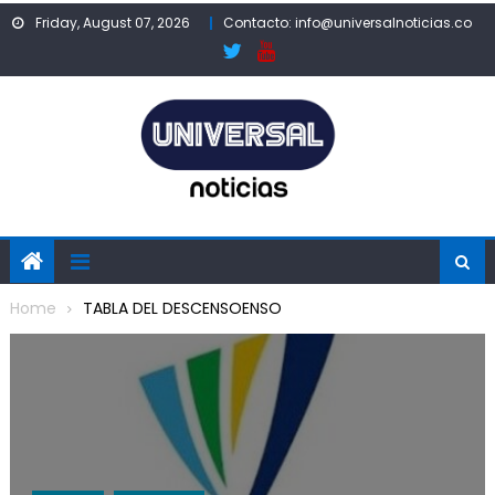
Skip
Friday, August 07, 2026
Contacto: info@universalnoticias.co
to
content
Home
TABLA DEL DESCENSOENSO