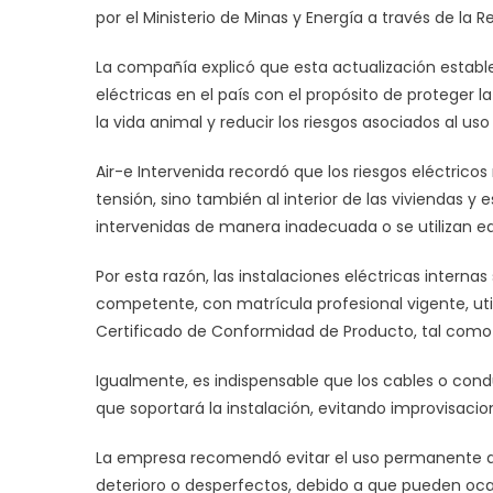
re
por el Ministerio de Minas y Energía a través de la 
pa
La compañía explicó que esta actualización estable
pr
los
eléctricas en el país con el propósito de proteger 
ri
la vida animal y reducir los riesgos asociados al uso
elé
Air-e Intervenida recordó que los riesgos eléctricos
tensión, sino también al interior de las viviendas 
intervenidas de manera inadecuada o se utilizan eq
Por esta razón, las instalaciones eléctricas intern
competente, con matrícula profesional vigente, ut
Certificado de Conformidad de Producto, tal como lo
Igualmente, es indispensable que los cables o con
que soportará la instalación, evitando improvisaci
La empresa recomendó evitar el uso permanente d
deterioro o desperfectos, debido a que pueden oca