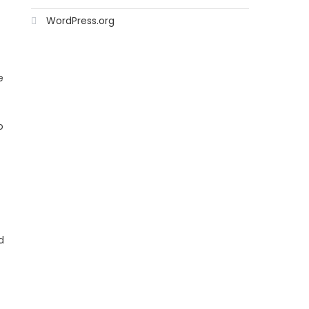
WordPress.org
e
o
d