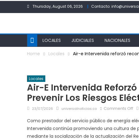
Skip
Thursday, August 06, 2026
Contacto: info@universa
to
content
LOCALES
JUDICIALES
NACIONALES
Home
Locales
Air-e Intervenida reforzó reco
Locales
Air-E Intervenida Refor
Prevenir Los Riesgos Eléct
Posted
Author
on
Comments Off
23/07/2026
universalnoticias.co
on
Air
Como prestador del servicio público de energía eléc
e
Intervenida continúa promoviendo una cultura de p
In
mediante la socialización de la actualización del 
re