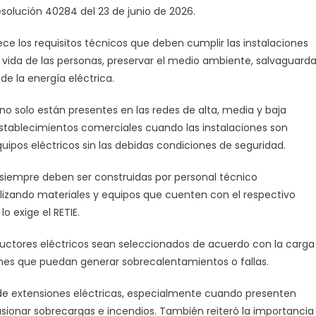
comendaciones
Resolución 40284 del 23 de junio de 2026.
ra
ce los requisitos técnicos que deben cumplir las instalaciones
evenir
la vida de las personas, preservar el medio ambiente, salvaguarda
esgos
 de la energía eléctrica.
ctricos.
 no solo están presentes en las redes de alta, media y baja
y establecimientos comerciales cuando las instalaciones son
uipos eléctricos sin las debidas condiciones de seguridad.
as siempre deben ser construidas por personal técnico
ilizando materiales y equipos que cuenten con el respectivo
 exige el RETIE.
ductores eléctricos sean seleccionados de acuerdo con la carga
ones que puedan generar sobrecalentamientos o fallas.
e extensiones eléctricas, especialmente cuando presenten
sionar sobrecargas e incendios. También reiteró la importancia