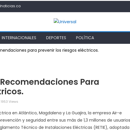
lnoticias.co
INTERNACIONALES
DEPORTES
POLÍTICA
mendaciones para prevenir los riesgos eléctricos.
zó Recomendaciones Para
ricos.
1953 Views
-
trica en Atlántico, Magdalena y La Guajira, la empresa Air-e
revención y seguridad entre sus más de 1,3 millones de usuario
tervenida
Reglamento Técnico de Instalaciones Eléctricas (RETIE), adoptada
forzó