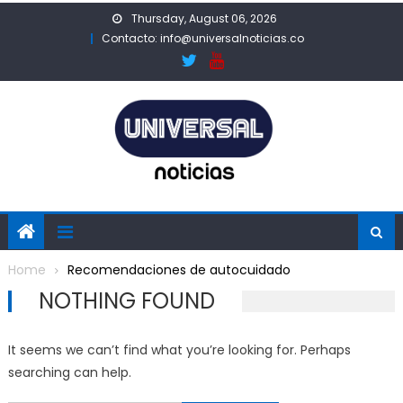
Skip
Thursday, August 06, 2026
to
Contacto: info@universalnoticias.co
content
Home
Recomendaciones de autocuidado
NOTHING FOUND
It seems we can’t find what you’re looking for. Perhaps
searching can help.