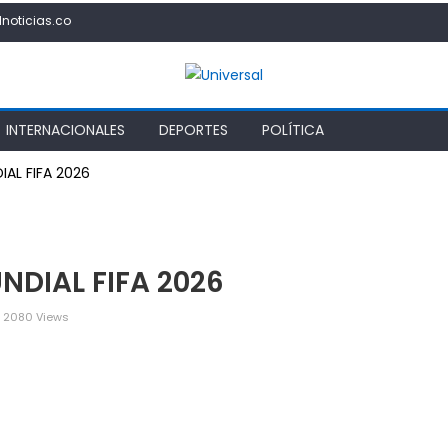
lnoticias.co
INTERNACIONALES
DEPORTES
POLÍTICA
AL FIFA 2026
DIAL FIFA 2026
2080 Views
PAÑA
MPEÓN
L
NDIAL
A