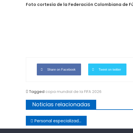
Foto cortesía de la Federación Colombiana de F
Share on Facebook
Tweet on twitter
Tagged
copa mundial de la FIFA 2026
Noticias relacionadas
Post
Personal especializado de Air-e Intervenida, trabajará en varios puntos.
navigation