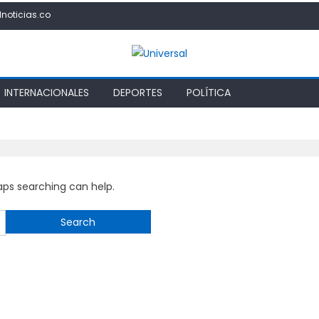
lnoticias.co
INTERNACIONALES
DEPORTES
POLÍTICA
haps searching can help.
Search
for: