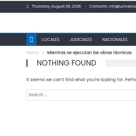
Skip
Thursday, August 06, 2026
Contacto: info@universa
to
content
LOCALES
JUDICIALES
NACIONALES
Home
Mientras se ejecutan las obras técnicas
NOTHING FOUND
It seems we can’t find what you’re looking for. Per