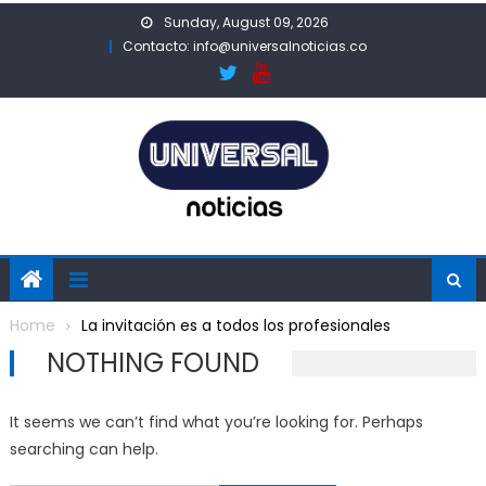
Skip
Sunday, August 09, 2026
to
Contacto: info@universalnoticias.co
content
Home
La invitación es a todos los profesionales
NOTHING FOUND
It seems we can’t find what you’re looking for. Perhaps
searching can help.