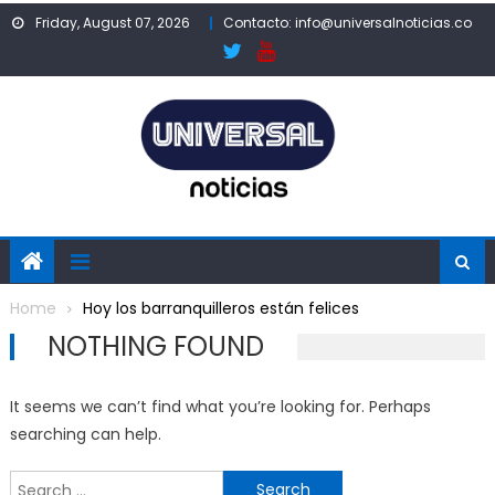
Skip
Friday, August 07, 2026
Contacto: info@universalnoticias.co
to
content
Home
Hoy los barranquilleros están felices
NOTHING FOUND
It seems we can’t find what you’re looking for. Perhaps
searching can help.
Search