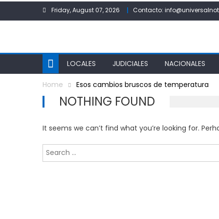
Skip
Friday, August 07, 2026
Contacto: info@universalnot
to
content
LOCALES
JUDICIALES
NACIONALES
Home
Esos cambios bruscos de temperatura
NOTHING FOUND
It seems we can’t find what you’re looking for. Per