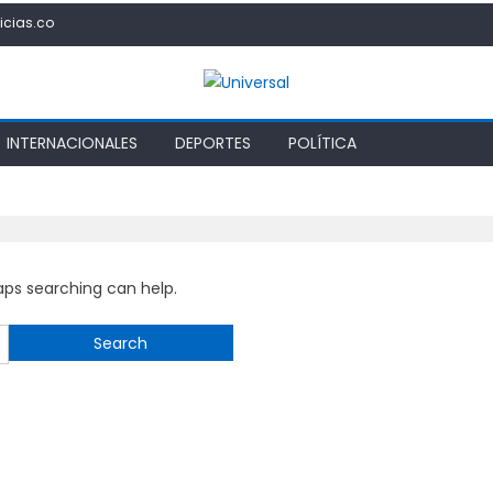
icias.co
INTERNACIONALES
DEPORTES
POLÍTICA
haps searching can help.
Search
for: