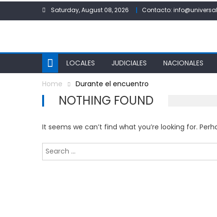
Skip
Saturday, August 08, 2026
Contacto: info@universal
to
content
LOCALES
JUDICIALES
NACIONALES
Home
Durante el encuentro
NOTHING FOUND
It seems we can’t find what you’re looking for. Per