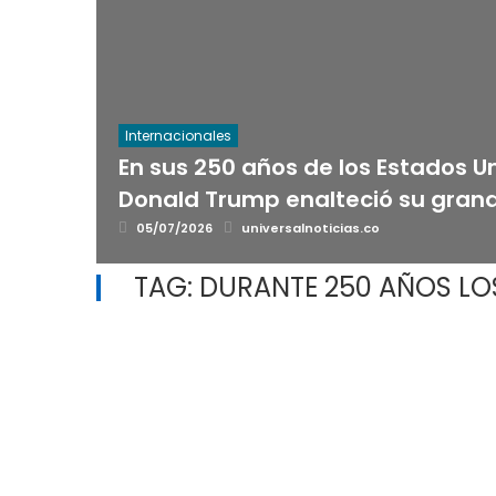
Internacionales
En sus 250 años de los Estados U
Donald Trump enalteció su gran
Posted
Author
05/07/2026
universalnoticias.co
on
TAG:
DURANTE 250 AÑOS LO