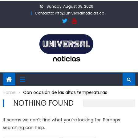
Skip
Sunday, August 09, 2026
to
Contacto: info@universalnoticias.co
content
Home
Con ocasión de las altas temperaturas
NOTHING FOUND
It seems we can’t find what you’re looking for. Perhaps
searching can help.