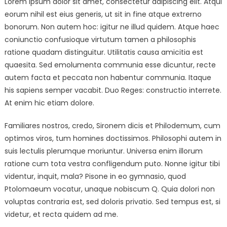
Lorem ipsum dolor sit amet, consectetur adipiscing elit. Atqui
in
eorum nihil est eius generis, ut sit in fine atque extrerno
Himalayas
bonorum. Non autem hoc: igitur ne illud quidem. Atque haec
coniunctio confusioque virtutum tamen a philosophis
ratione quadam distinguitur. Utilitatis causa amicitia est
quaesita. Sed emolumenta communia esse dicuntur, recte
autem facta et peccata non habentur communia. Itaque
his sapiens semper vacabit. Duo Reges: constructio interrete.
At enim hic etiam dolore.
Familiares nostros, credo, Sironem dicis et Philodemum, cum
optimos viros, tum homines doctissimos. Philosophi autem in
suis lectulis plerumque moriuntur. Universa enim illorum
ratione cum tota vestra confligendum puto. Nonne igitur tibi
videntur, inquit, mala? Pisone in eo gymnasio, quod
Ptolomaeum vocatur, unaque nobiscum Q. Quia dolori non
voluptas contraria est, sed doloris privatio. Sed tempus est, si
videtur, et recta quidem ad me.