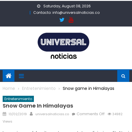
Skip
Saturday, August 08, 2026
to
Contacto: info@universalnoticias.co
content
Home
Entretenimiento
Snow game in Himalayas
Entretenimiento
Snow Game In Himalayas
Posted
Author
on
Comments Off
13/02/2019
universalnoticias.co
34982
on
Snow
Views
game