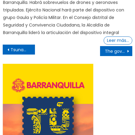
Barranquilla. Habrá sobrevuelos de drones y aeronaves
tripuladas. Ejército Nacional hará parte del dispositivo con
grupo Gaula y Policía Militar. En el Consejo distrital de
Seguridad y Convivencia Ciudadana, la Alcaldía de
Barranquilla lideró la articulación del dispositivo integral
Leer más…
Post
Tsunami in Japan, 50 people died
The government wants to dron for treatment
navigation