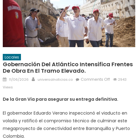
Locales
Gobernación Del Atlántico Intensifica Frentes
De Obra En El Tramo Elevado.
Posted
Author
on
Comments Off
11/06/2026
universalnoticias.co
2943
on
Gobernación
Views
del
De la Gran Vía para asegurar su entrega definitiva.
Atlántico
intensifica
El gobernador Eduardo Verano inspeccionó el viaducto en
frentes
volada y ratificó el compromiso técnico de culminar este
de
megaproyecto de conectividad entre Barranquilla y Puerto
obra
en
Colombia.