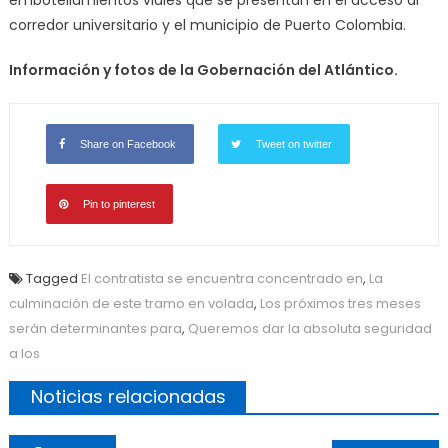
embotellamientos viales que se presentan en el acceso al
corredor universitario y el municipio de Puerto Colombia.
Información y fotos de la Gobernación del Atlántico.
Share on Facebook
Tweet on twitter
Pin to pinterest
Tagged
El contratista se encuentra concentrado en
,
La
culminación de este tramo en volada
,
Los próximos tres meses
serán determinantes para
,
Queremos dar la absoluta seguridad
a los
Noticias relacionadas