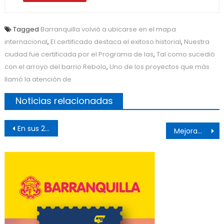
Tagged
Barranquilla volvió a ubicarse en el mapa
internacional
,
El certificado destaca el exitoso historial
,
Nuestra
ciudad fue certificada por el Programa de las
,
Tal como sucedió
con el arroyo del barrio Rebolo
,
Uno de los proyectos que más
llamó la atención de
Noticias relacionadas
Post
En sus 250 años de los Estados Unidos de América el presidente Donald Trump enalteció su grandeza.
Mejoramientos rurales de la Gobernación cambian la vida de familias en corregimientos de Baranoa
navigation