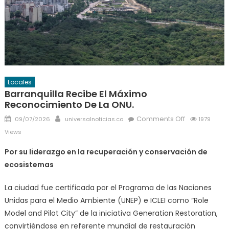
Locales
Barranquilla Recibe El Máximo
Reconocimiento De La ONU.
Posted
Author
on
Comments Off
09/07/2026
universalnoticias.co
1979
on
Barranquilla
Views
recibe
Por su liderazgo en la recuperación y conservación de
el
ecosistemas
máximo
reconocimie
La ciudad fue certificada por el Programa de las Naciones
de
Unidas para el Medio Ambiente (UNEP) e ICLEI como “Role
la
ONU.
Model and Pilot City” de la iniciativa Generation Restoration,
convirtiéndose en referente mundial de restauración