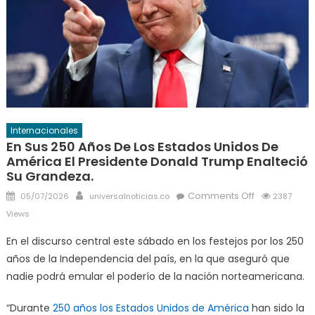
Internacionales
En Sus 250 Años De Los Estados Unidos De
América El Presidente Donald Trump Enalteció
Su Grandeza.
Posted
Author
on
Comments Off
05/07/2026
universalnoticias.co
2387
on
En
Views
sus
En el discurso central este sábado en los festejos por los 250
250
años de la Independencia del país, en la que aseguró que
años
de
nadie podrá emular el poderío de la nación norteamericana.
los
“Durante
250 años los Estados Unidos de América
han sido la
Estados