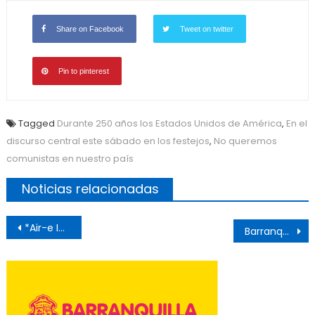
Share on Facebook
Tweet on twitter
Pin to pinterest
Tagged
Durante 250 años los Estados Unidos de América
,
En el
discurso central este sábado en los festejos
,
No queremos
comunistas en nuestro país
Noticias relacionadas
Post
*Air-e Intervenida fortalece la seguridad digital con la renovación de su sitio web*
Barranquilla recibe el máximo reconocimiento de la ONU.
navigation