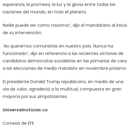
Unidos
esperanza, la promesa, la luz y la gloria entre todas las
de
naciones del mundo, en todo el planeta.
América
el
Nadie puede ser como nosotros”, dijo el mandatario al inicio
presidente
de su intervención.
Donald
Trump
No queremos comunistas en nuestro país. Nunca ha
enalteció
funcionado”, dijo en referencia a las recientes victorias de
su
candidatos demócratas socialistas en las primarias de cara
grandeza.
a las elecciones de medio mandato en noviembre próximo.
El presidente Donald Trump republicano, en medio de una
ola de calor, agradeció a la multitud, compuesta en gran
mayoría por sus simpatizantes.
Universalnoticias.co
Cortesia de EFE