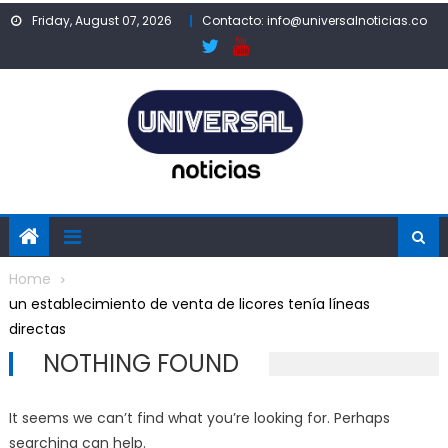
Skip
Friday, August 07, 2026
Contacto: info@universalnoticias.co
to
content
Home
un establecimiento de venta de licores tenía líneas
directas
NOTHING FOUND
It seems we can’t find what you’re looking for. Perhaps
searching can help.