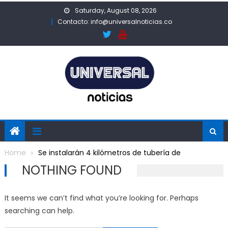
Skip
Saturday, August 08, 2026
to
Contacto: info@universalnoticias.co
content
Home
Se instalarán 4 kilómetros de tubería de
NOTHING FOUND
It seems we can’t find what you’re looking for. Perhaps
searching can help.