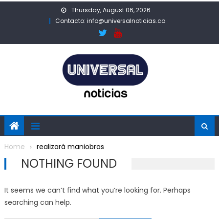
Skip
Thursday, August 06, 2026
to
Contacto: info@universalnoticias.co
content
Home
realizará maniobras
NOTHING FOUND
It seems we can’t find what you’re looking for. Perhaps
searching can help.