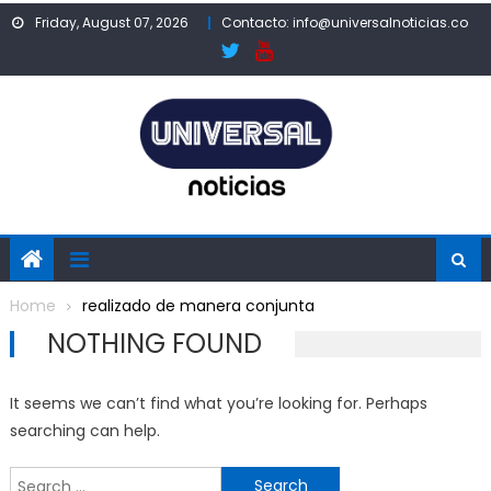
Skip
Friday, August 07, 2026
Contacto: info@universalnoticias.co
to
content
Home
realizado de manera conjunta
NOTHING FOUND
It seems we can’t find what you’re looking for. Perhaps
searching can help.
Search