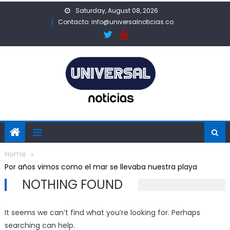
Skip
Saturday, August 08, 2026
to
Contacto: info@universalnoticias.co
content
Home
Por años vimos como el mar se llevaba nuestra playa
NOTHING FOUND
It seems we can’t find what you’re looking for. Perhaps
searching can help.