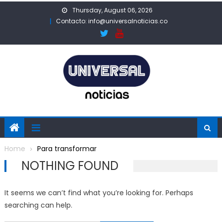
Skip
Thursday, August 06, 2026
to
Contacto: info@universalnoticias.co
content
Home
Para transformar
NOTHING FOUND
It seems we can’t find what you’re looking for. Perhaps
searching can help.