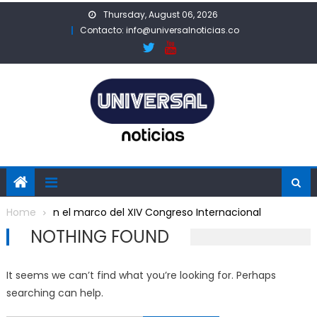
Skip
Thursday, August 06, 2026
to
Contacto: info@universalnoticias.co
content
Home
n el marco del XIV Congreso Internacional
NOTHING FOUND
It seems we can’t find what you’re looking for. Perhaps
searching can help.