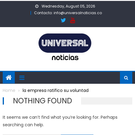
Skip
Wednesday, August 05, 2026
to
Contacto: info@universalnoticias.co
content
Home
la empresa ratifico su voluntad
NOTHING FOUND
It seems we can’t find what you’re looking for. Perhaps
searching can help.