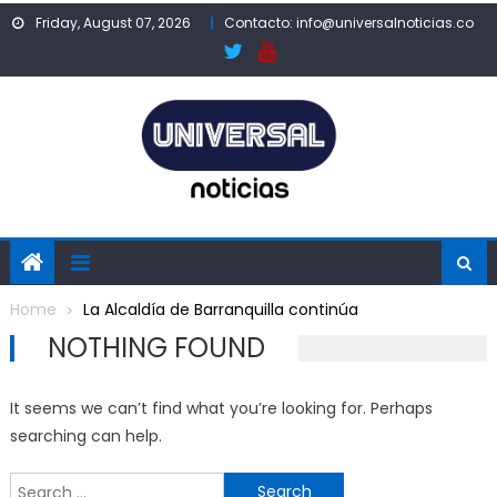
Skip
Friday, August 07, 2026
Contacto: info@universalnoticias.co
to
content
Home
La Alcaldía de Barranquilla continúa
NOTHING FOUND
It seems we can’t find what you’re looking for. Perhaps
searching can help.
Search