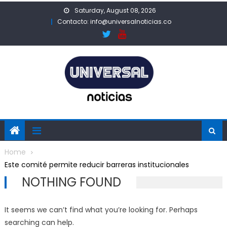
Skip
Saturday, August 08, 2026
to
Contacto: info@universalnoticias.co
content
Home
Este comité permite reducir barreras institucionales
NOTHING FOUND
It seems we can’t find what you’re looking for. Perhaps
searching can help.