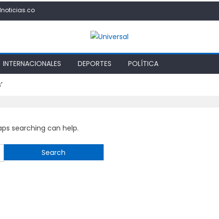
lnoticias.co
INTERNACIONALES
DEPORTES
POLÍTICA
’
haps searching can help.
Search
for: