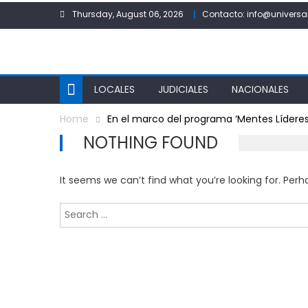
Skip
Thursday, August 06, 2026
Contacto: info@universa
to
content
LOCALES
JUDICIALES
NACIONALES
Home
En el marco del programa ‘Mentes Líderes
NOTHING FOUND
It seems we can’t find what you’re looking for. Per