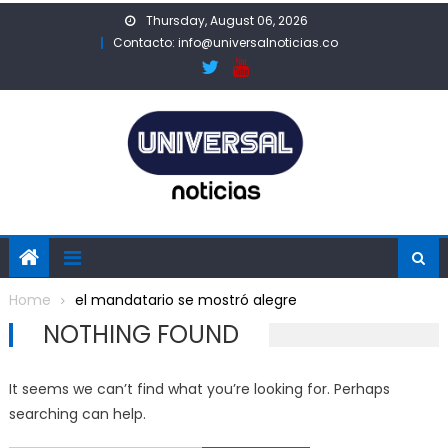
Skip
Thursday, August 06, 2026
to
Contacto: info@universalnoticias.co
content
Home
el mandatario se mostró alegre
NOTHING FOUND
It seems we can’t find what you’re looking for. Perhaps
searching can help.