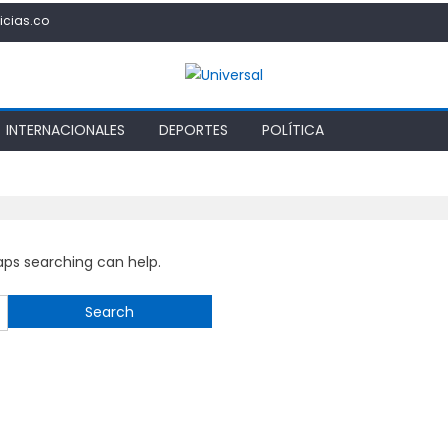
icias.co
INTERNACIONALES
DEPORTES
POLÍTICA
haps searching can help.
Search
for: