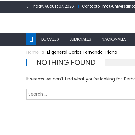
Skip
Friday, August 07, 2026
Contacto: info@universalnot
to
content
LOCALES
JUDICIALES
NACIONALES
Home
El general Carlos Fernando Triana
NOTHING FOUND
It seems we can’t find what you’re looking for. Per