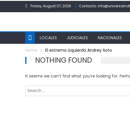
Skip
Friday, August 07, 2026
Contacto: info@universalnot
to
content
LOCALES
JUDICIALES
NACIONALES
Home
El extremo izquierdo Andrey Soto
NOTHING FOUND
It seems we can’t find what you’re looking for. Per