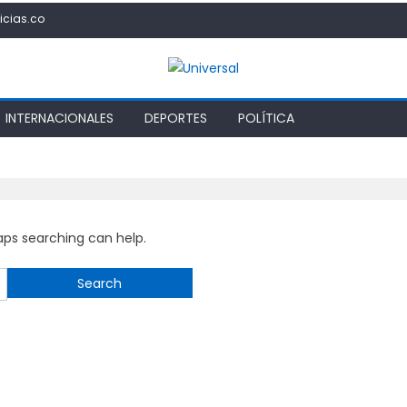
icias.co
INTERNACIONALES
DEPORTES
POLÍTICA
haps searching can help.
Search
for: