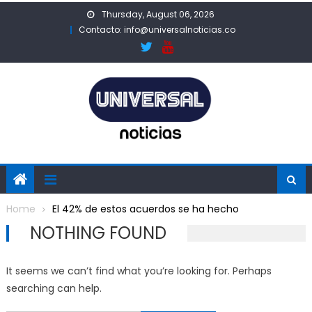
Skip
Thursday, August 06, 2026
to
Contacto: info@universalnoticias.co
content
Home
El 42% de estos acuerdos se ha hecho
NOTHING FOUND
It seems we can’t find what you’re looking for. Perhaps
searching can help.