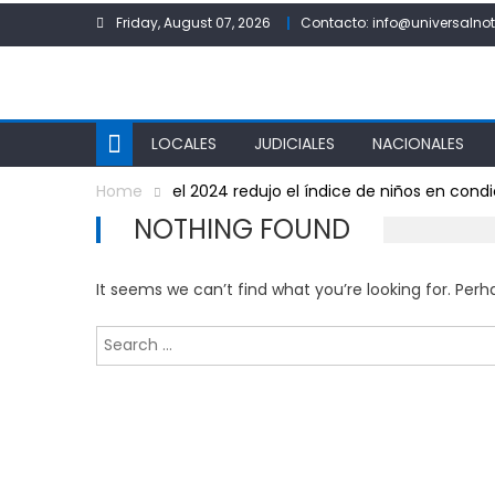
Skip
Friday, August 07, 2026
Contacto: info@universalnot
to
content
LOCALES
JUDICIALES
NACIONALES
Home
el 2024 redujo el índice de niños en con
NOTHING FOUND
It seems we can’t find what you’re looking for. Per