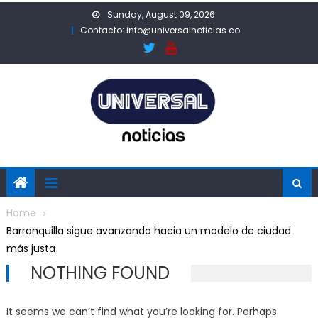
Skip
Sunday, August 09, 2026
to
Contacto: info@universalnoticias.co
content
Home
Barranquilla sigue avanzando hacia un modelo de ciudad
más justa
NOTHING FOUND
It seems we can’t find what you’re looking for. Perhaps