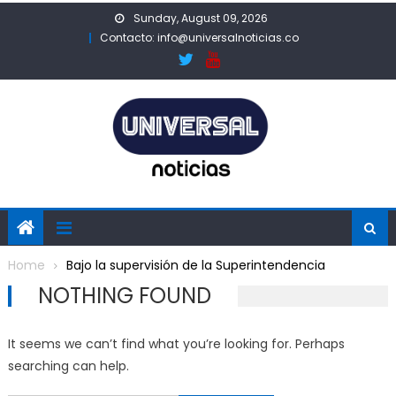
Skip
Sunday, August 09, 2026
to
Contacto: info@universalnoticias.co
content
Home
Bajo la supervisión de la Superintendencia
NOTHING FOUND
It seems we can’t find what you’re looking for. Perhaps
searching can help.