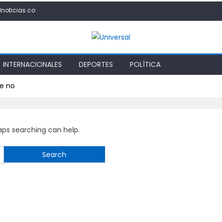
lnoticias.co
INTERNACIONALES
DEPORTES
POLÍTICA
te no
haps searching can help.
Search
for: