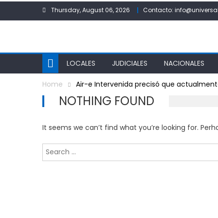
Skip
Thursday, August 06, 2026
Contacto: info@universa
to
content
LOCALES
JUDICIALES
NACIONALES
Home
Air-e Intervenida precisó que actualmen
NOTHING FOUND
It seems we can’t find what you’re looking for. Per