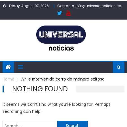
Skip
Friday, August 07, 2026
Contacto: info@universalnoticias.co
to
content
Home
Air-e Intervenida cerró de manera exitosa
NOTHING FOUND
It seems we can’t find what you’re looking for. Perhaps
searching can help.
Search