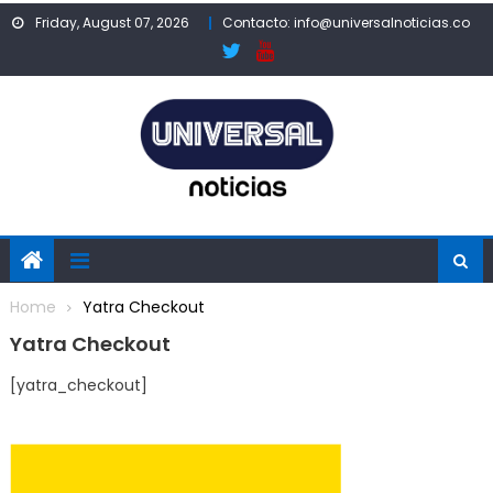
Skip
Friday, August 07, 2026
Contacto: info@universalnoticias.co
to
content
Home
Yatra Checkout
Yatra Checkout
[yatra_checkout]