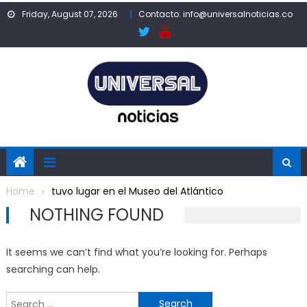
Skip
Friday, August 07, 2026
Contacto: info@universalnoticias.co
to
content
Home
tuvo lugar en el Museo del Atlántico
NOTHING FOUND
It seems we can’t find what you’re looking for. Perhaps
searching can help.
Search